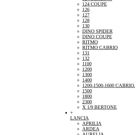
124 COUPE
126
127
128
130
DINO SPIDER
DINO COUPE
RITMO
RITMO CABRIO
131
132
1100
1200
1300
1400
1200-1500-1600 CABRIO
1500
1800
2300
X 1/9 BERTONE
+
LANCIA
APRILIA
ARDEA
AURELIA