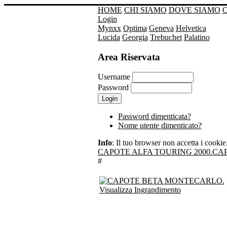
HOME
CHI SIAMO
DOVE SIAMO
Login
Mynxx
Optima
Geneva
Helvetica
Lucida
Georgia
Trebuchet
Palatino
Area Riservata
Username
Password
Password dimenticata?
Nome utente dimenticato?
Info
: Il tuo browser non accetta i cookie. 
CAPOTE ALFA TOURING 2000.
CAP
#
Visualizza Ingrandimento