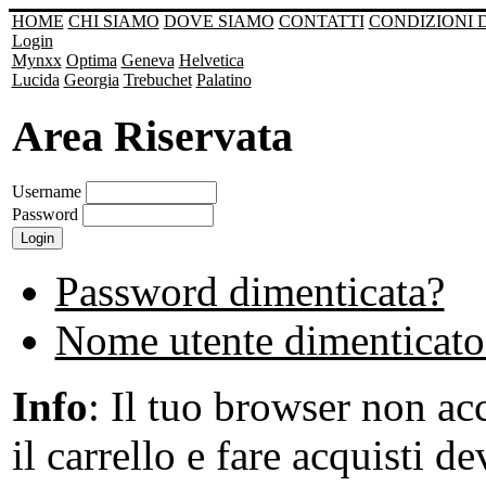
HOME
CHI SIAMO
DOVE SIAMO
CONTATTI
CONDIZIONI 
Login
Mynxx
Optima
Geneva
Helvetica
Lucida
Georgia
Trebuchet
Palatino
Area Riservata
Username
Password
Password dimenticata?
Nome utente dimenticato
Info
: Il tuo browser non acc
il carrello e fare acquisti de