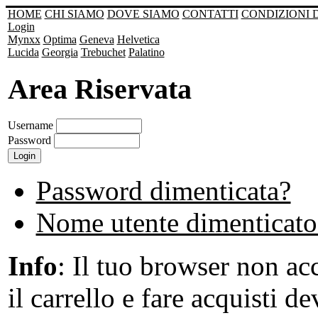
HOME
CHI SIAMO
DOVE SIAMO
CONTATTI
CONDIZIONI 
Login
Mynxx
Optima
Geneva
Helvetica
Lucida
Georgia
Trebuchet
Palatino
Area Riservata
Username
Password
Password dimenticata?
Nome utente dimenticato
Info
: Il tuo browser non acc
il carrello e fare acquisti de