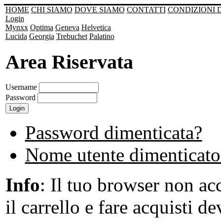
HOME
CHI SIAMO
DOVE SIAMO
CONTATTI
CONDIZIONI 
Login
Mynxx
Optima
Geneva
Helvetica
Lucida
Georgia
Trebuchet
Palatino
Area Riservata
Username
Password
Password dimenticata?
Nome utente dimenticato
Info
: Il tuo browser non acc
il carrello e fare acquisti de