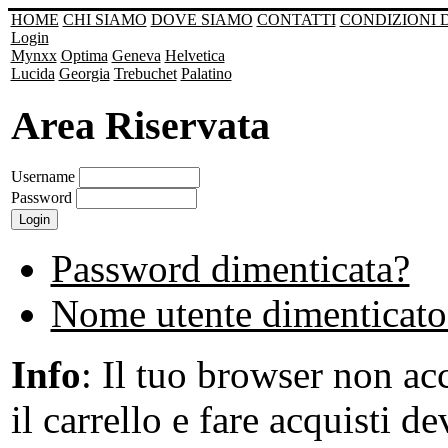
HOME
CHI SIAMO
DOVE SIAMO
CONTATTI
CONDIZIONI 
Login
Mynxx
Optima
Geneva
Helvetica
Lucida
Georgia
Trebuchet
Palatino
Area Riservata
Username
Password
Password dimenticata?
Nome utente dimenticato
Info
: Il tuo browser non acc
il carrello e fare acquisti de