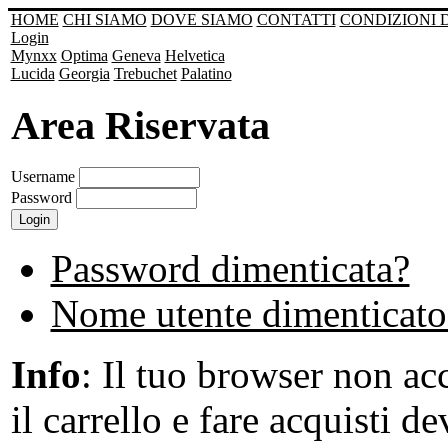
HOME
CHI SIAMO
DOVE SIAMO
CONTATTI
CONDIZIONI 
Login
Mynxx
Optima
Geneva
Helvetica
Lucida
Georgia
Trebuchet
Palatino
Area Riservata
Username
Password
Password dimenticata?
Nome utente dimenticato
Info
: Il tuo browser non acc
il carrello e fare acquisti de