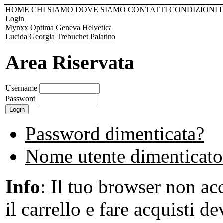
HOME
CHI SIAMO
DOVE SIAMO
CONTATTI
CONDIZIONI 
Login
Mynxx
Optima
Geneva
Helvetica
Lucida
Georgia
Trebuchet
Palatino
Area Riservata
Username
Password
Password dimenticata?
Nome utente dimenticato
Info
: Il tuo browser non acc
il carrello e fare acquisti de