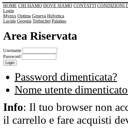
HOME
CHI SIAMO
DOVE SIAMO
CONTATTI
CONDIZIONI 
Login
Mynxx
Optima
Geneva
Helvetica
Lucida
Georgia
Trebuchet
Palatino
Area Riservata
Username
Password
Password dimenticata?
Nome utente dimenticato
Info
: Il tuo browser non acc
il carrello e fare acquisti de