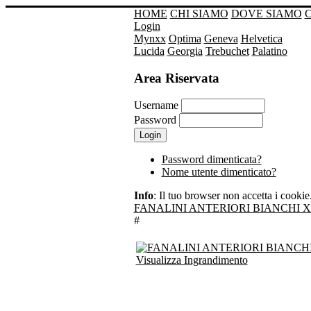
HOME
CHI SIAMO
DOVE SIAMO
Login
Mynxx
Optima
Geneva
Helvetica
Lucida
Georgia
Trebuchet
Palatino
Area Riservata
Username
Password
Password dimenticata?
Nome utente dimenticato?
Info
: Il tuo browser non accetta i cookie. 
FANALINI ANTERIORI BIANCHI X
#
Visualizza Ingrandimento