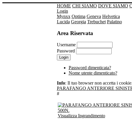
HOME
CHI SIAMO
DOVE SIAMO
Login
Mynxx
Optima
Geneva
Helvetica
Lucida
Georgia
Trebuchet
Palatino
Area Riservata
Username
Password
Password dimenticata?
Nome utente dimenticato?
Info
: Il tuo browser non accetta i cookie. 
PARAFANGO ANTERIORE SINISTR
#
Visualizza Ingrandimento