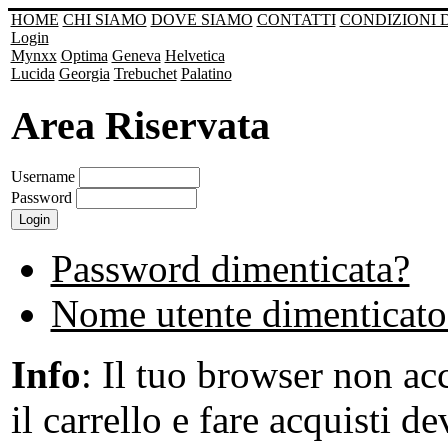
HOME
CHI SIAMO
DOVE SIAMO
CONTATTI
CONDIZIONI 
Login
Mynxx
Optima
Geneva
Helvetica
Lucida
Georgia
Trebuchet
Palatino
Area Riservata
Username
Password
Password dimenticata?
Nome utente dimenticato
Info
: Il tuo browser non acc
il carrello e fare acquisti de