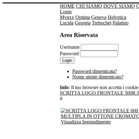
HOME
CHI SIAMO
DOVE SIAMO
Login
Mynxx
Optima
Geneva
Helvetica
Lucida
Georgia
Trebuchet
Palatino
Area Riservata
Username
Password
Password dimenticata?
Nome utente dimenticato?
Info
: Il tuo browser non accetta i cookie. 
SCRITTA LOGO FRONTALE 500R.
#
Visualizza Ingrandimento