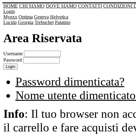
HOME
CHI SIAMO
DOVE SIAMO
CONTATTI
CONDIZIONI 
Login
Mynxx
Optima
Geneva
Helvetica
Lucida
Georgia
Trebuchet
Palatino
Area Riservata
Username
Password
Password dimenticata?
Nome utente dimenticato
Info
: Il tuo browser non acc
il carrello e fare acquisti de