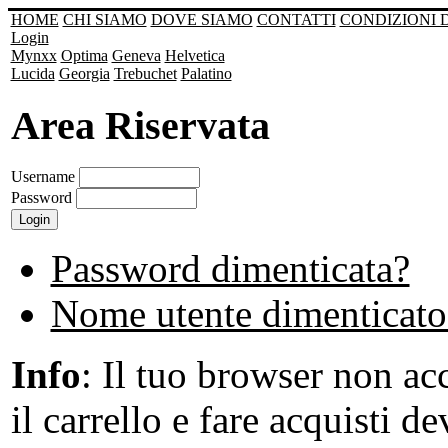
HOME
CHI SIAMO
DOVE SIAMO
CONTATTI
CONDIZIONI 
Login
Mynxx
Optima
Geneva
Helvetica
Lucida
Georgia
Trebuchet
Palatino
Area Riservata
Username
Password
Password dimenticata?
Nome utente dimenticato
Info
: Il tuo browser non acc
il carrello e fare acquisti de