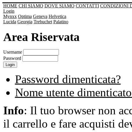
HOME
CHI SIAMO
DOVE SIAMO
CONTATTI
CONDIZIONI 
Login
Mynxx
Optima
Geneva
Helvetica
Lucida
Georgia
Trebuchet
Palatino
Area Riservata
Username
Password
Password dimenticata?
Nome utente dimenticato
Info
: Il tuo browser non acc
il carrello e fare acquisti de