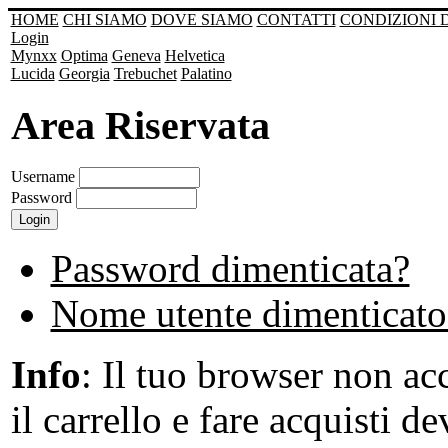
HOME
CHI SIAMO
DOVE SIAMO
CONTATTI
CONDIZIONI 
Login
Mynxx
Optima
Geneva
Helvetica
Lucida
Georgia
Trebuchet
Palatino
Area Riservata
Username
Password
Password dimenticata?
Nome utente dimenticato
Info
: Il tuo browser non acc
il carrello e fare acquisti de