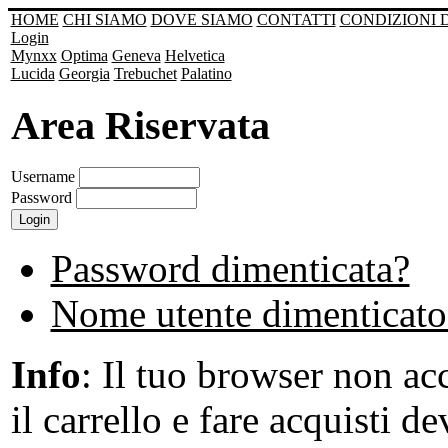
HOME
CHI SIAMO
DOVE SIAMO
CONTATTI
CONDIZIONI 
Login
Mynxx
Optima
Geneva
Helvetica
Lucida
Georgia
Trebuchet
Palatino
Area Riservata
Username
Password
Password dimenticata?
Nome utente dimenticato
Info
: Il tuo browser non acc
il carrello e fare acquisti de