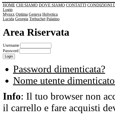
HOME
CHI SIAMO
DOVE SIAMO
CONTATTI
CONDIZIONI 
Login
Mynxx
Optima
Geneva
Helvetica
Lucida
Georgia
Trebuchet
Palatino
Area Riservata
Username
Password
Password dimenticata?
Nome utente dimenticato
Info
: Il tuo browser non acc
il carrello e fare acquisti de