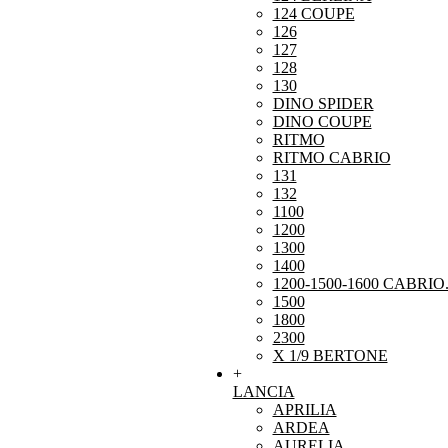
124 COUPE
126
127
128
130
DINO SPIDER
DINO COUPE
RITMO
RITMO CABRIO
131
132
1100
1200
1300
1400
1200-1500-1600 CABRIO
1500
1800
2300
X 1/9 BERTONE
+
LANCIA
APRILIA
ARDEA
AURELIA