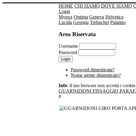
HOME
CHI SIAMO
DOVE SIAMO
Login
Mynxx
Optima
Geneva
Helvetica
Lucida
Georgia
Trebuchet
Palatino
Area Riservata
Username
Password
Password dimenticata?
Nome utente dimenticato?
Info
: Il tuo browser non accetta i cookie. 
GUARNIZIONI FISSAGGIO PARAF
#