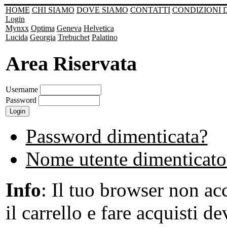
HOME
CHI SIAMO
DOVE SIAMO
CONTATTI
CONDIZIONI 
Login
Mynxx
Optima
Geneva
Helvetica
Lucida
Georgia
Trebuchet
Palatino
Area Riservata
Username
Password
Password dimenticata?
Nome utente dimenticato
Info
: Il tuo browser non acc
il carrello e fare acquisti de