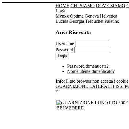
HOME
CHI SIAMO
DOVE SIAMO
Login
Mynxx
Optima
Geneva
Helvetica
Lucida
Georgia
Trebuchet
Palatino
Area Riservata
Username
Password
Password dimenticata?
Nome utente dimenticato?
Info
: Il tuo browser non accetta i cookie. 
GUARNIZIONE LATERALI FISSI PO
#