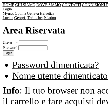
HOME
CHI SIAMO
DOVE SIAMO
CONTATTI
CONDIZIONI 
Login
Mynxx
Optima
Geneva
Helvetica
Lucida
Georgia
Trebuchet
Palatino
Area Riservata
Username
Password
Password dimenticata?
Nome utente dimenticato
Info
: Il tuo browser non acc
il carrello e fare acquisti de