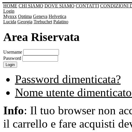
HOME
CHI SIAMO
DOVE SIAMO
CONTATTI
CONDIZIONI 
Login
Mynxx
Optima
Geneva
Helvetica
Lucida
Georgia
Trebuchet
Palatino
Area Riservata
Username
Password
Password dimenticata?
Nome utente dimenticato
Info
: Il tuo browser non acc
il carrello e fare acquisti de