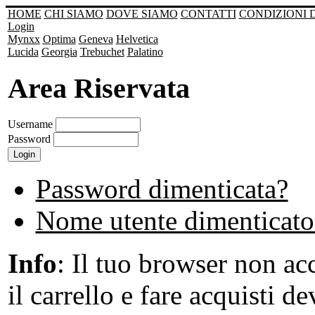
HOME
CHI SIAMO
DOVE SIAMO
CONTATTI
CONDIZIONI 
Login
Mynxx
Optima
Geneva
Helvetica
Lucida
Georgia
Trebuchet
Palatino
Area Riservata
Username
Password
Password dimenticata?
Nome utente dimenticato
Info
: Il tuo browser non acc
il carrello e fare acquisti de