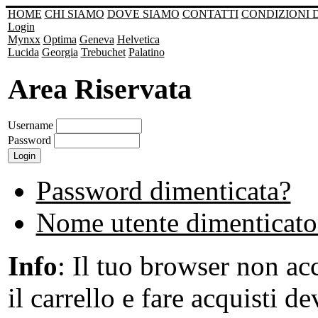
HOME
CHI SIAMO
DOVE SIAMO
CONTATTI
CONDIZIONI 
Login
Mynxx
Optima
Geneva
Helvetica
Lucida
Georgia
Trebuchet
Palatino
Area Riservata
Username
Password
Password dimenticata?
Nome utente dimenticato
Info
: Il tuo browser non acc
il carrello e fare acquisti de