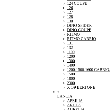
124 COUPE
126
127
128
130
DINO SPIDER
DINO COUPE
RITMO
RITMO CABRIO
131
132
1100
1200
1300
1400
1200-1500-1600 CABRIO
1500
1800
2300
X 1/9 BERTONE
+
LANCIA
APRILIA
ARDEA
AURELIA