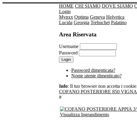
HOME
CHI SIAMO
DOVE SIAMO
Login
Mynxx
Optima
Geneva
Helvetica
Lucida
Georgia
Trebuchet
Palatino
Area Riservata
Username
Password
Password dimenticata?
Nome utente dimenticato?
Info
: Il tuo browser non accetta i cookie. 
COFANO POSTERIORE 850 VIGNA
#
Visualizza Ingrandimento