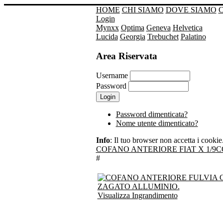
HOME
CHI SIAMO
DOVE SIAMO
Login
Mynxx
Optima
Geneva
Helvetica
Lucida
Georgia
Trebuchet
Palatino
Area Riservata
Username
Password
Password dimenticata?
Nome utente dimenticato?
Info
: Il tuo browser non accetta i cookie. 
COFANO ANTERIORE FIAT X 1/9
C
#
Visualizza Ingrandimento