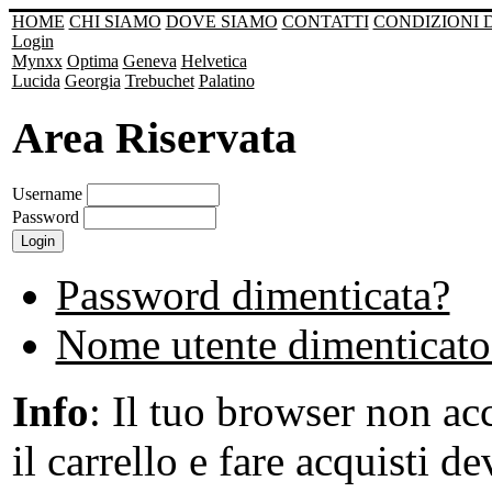
HOME
CHI SIAMO
DOVE SIAMO
CONTATTI
CONDIZIONI 
Login
Mynxx
Optima
Geneva
Helvetica
Lucida
Georgia
Trebuchet
Palatino
Area Riservata
Username
Password
Password dimenticata?
Nome utente dimenticato
Info
: Il tuo browser non acc
il carrello e fare acquisti de