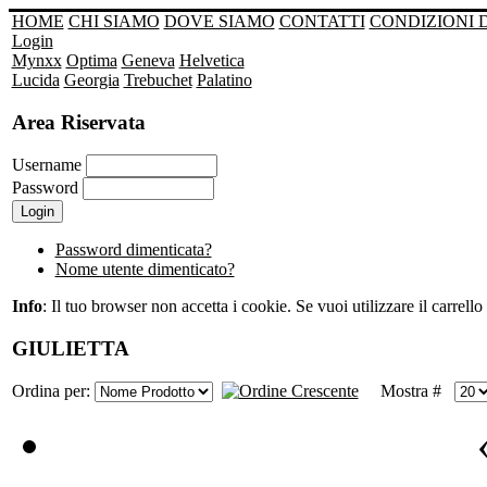
HOME
CHI SIAMO
DOVE SIAMO
CONTATTI
CONDIZIONI 
Login
Mynxx
Optima
Geneva
Helvetica
Lucida
Georgia
Trebuchet
Palatino
Area Riservata
Username
Password
Password dimenticata?
Nome utente dimenticato?
Info
: Il tuo browser non accetta i cookie. Se vuoi utilizzare il carrello 
GIULIETTA
Ordina per:
Mostra #