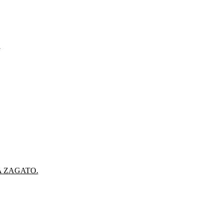
.
A ZAGATO.