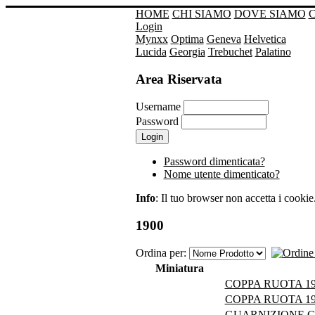
HOME
CHI SIAMO
DOVE SIAMO
Login
Mynxx
Optima
Geneva
Helvetica
Lucida
Georgia
Trebuchet
Palatino
Area Riservata
Username
Password
Password dimenticata?
Nome utente dimenticato?
Info
: Il tuo browser non accetta i cookie. 
1900
Ordina per:
Miniatura
COPPA RUOTA 190
COPPA RUOTA 190
GUARNIZIONE G