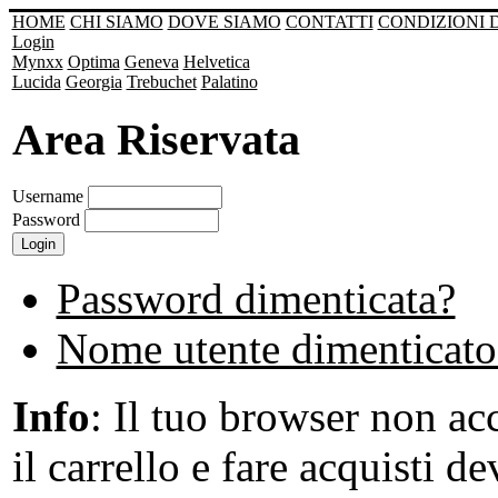
HOME
CHI SIAMO
DOVE SIAMO
CONTATTI
CONDIZIONI 
Login
Mynxx
Optima
Geneva
Helvetica
Lucida
Georgia
Trebuchet
Palatino
Area Riservata
Username
Password
Password dimenticata?
Nome utente dimenticato
Info
: Il tuo browser non acc
il carrello e fare acquisti de