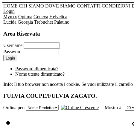
HOME
CHI SIAMO
DOVE SIAMO
CONTATTI
CONDIZIONI 
Login
Mynxx
Optima
Geneva
Helvetica
Lucida
Georgia
Trebuchet
Palatino
Area Riservata
Username
Password
Password dimenticata?
Nome utente dimenticato?
Info
: Il tuo browser non accetta i cookie. Se vuoi utilizzare il carrello 
FULVIA COUPE/FULVIA ZAGATO.
Ordina per:
Mostra #