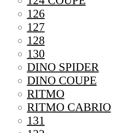
124 COUPE
126
127
128
130
DINO SPIDER
DINO COUPE
RITMO
RITMO CABRIO
131