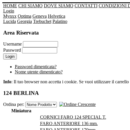
HOME
CHI SIAMO
DOVE SIAMO
CONTATTI
CONDIZIONI 
Login
Mynxx
Optima
Geneva
Helvetica
Lucida
Georgia
Trebuchet
Palatino
Area Riservata
Username
Password
Password dimenticata?
Nome utente dimenticato?
Info
: Il tuo browser non accetta i cookie. Se vuoi utilizzare il carrello 
124 BERLINA
Ordina per:
Miniatura
CORNICI FARO 124 SPECIAL T.
FARO ANTERIORE 136 mm.
FARO ANTERIORE 170mm.