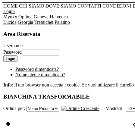
HOME
CHI SIAMO
DOVE SIAMO
CONTATTI
CONDIZIONI 
Login
Mynxx
Optima
Geneva
Helvetica
Lucida
Georgia
Trebuchet
Palatino
Area Riservata
Username
Password
Password dimenticata?
Nome utente dimenticato?
Info
: Il tuo browser non accetta i cookie. Se vuoi utilizzare il carrello 
BIANCHINA TRASFORMABILE
Ordina per:
Mostra #