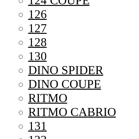
124 COUPE
126
127
128
130
DINO SPIDER
DINO COUPE
RITMO
RITMO CABRIO
131