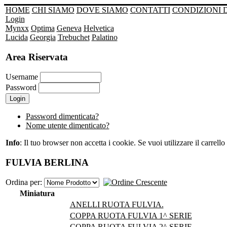
HOME
CHI SIAMO
DOVE SIAMO
CONTATTI
CONDIZIONI 
Login
Mynxx
Optima
Geneva
Helvetica
Lucida
Georgia
Trebuchet
Palatino
Area Riservata
Username
Password
Password dimenticata?
Nome utente dimenticato?
Info
: Il tuo browser non accetta i cookie. Se vuoi utilizzare il carrello 
FULVIA BERLINA
Ordina per:
Miniatura
ANELLI RUOTA FULVIA.
COPPA RUOTA FULVIA 1^ SERIE
COPPA RUOTA FULVIA 2^ SERIE