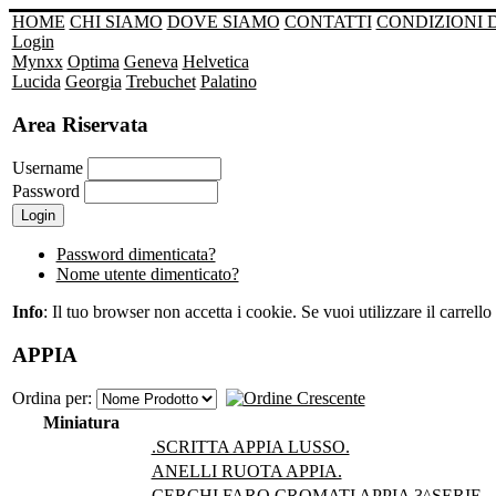
HOME
CHI SIAMO
DOVE SIAMO
CONTATTI
CONDIZIONI 
Login
Mynxx
Optima
Geneva
Helvetica
Lucida
Georgia
Trebuchet
Palatino
Area Riservata
Username
Password
Password dimenticata?
Nome utente dimenticato?
Info
: Il tuo browser non accetta i cookie. Se vuoi utilizzare il carrello 
APPIA
Ordina per:
Miniatura
.SCRITTA APPIA LUSSO.
ANELLI RUOTA APPIA.
CERCHI FARO CROMATI APPIA 3^SERIE.