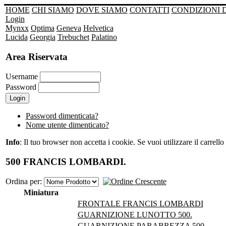
HOME
CHI SIAMO
DOVE SIAMO
CONTATTI
CONDIZIONI 
Login
Mynxx
Optima
Geneva
Helvetica
Lucida
Georgia
Trebuchet
Palatino
Area Riservata
Username
Password
Password dimenticata?
Nome utente dimenticato?
Info
: Il tuo browser non accetta i cookie. Se vuoi utilizzare il carrello 
500 FRANCIS LOMBARDI.
Ordina per:
Miniatura
FRONTALE FRANCIS LOMBARDI
GUARNIZIONE LUNOTTO 500.
GUARNIZIONE PARABREZZA 500.