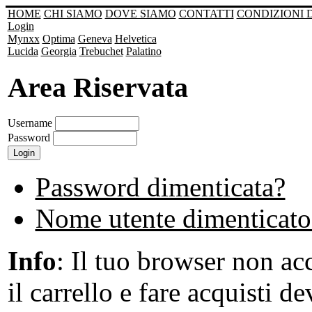
HOME
CHI SIAMO
DOVE SIAMO
CONTATTI
CONDIZIONI 
Login
Mynxx
Optima
Geneva
Helvetica
Lucida
Georgia
Trebuchet
Palatino
Area Riservata
Username
Password
Password dimenticata?
Nome utente dimenticato
Info
: Il tuo browser non acc
il carrello e fare acquisti de