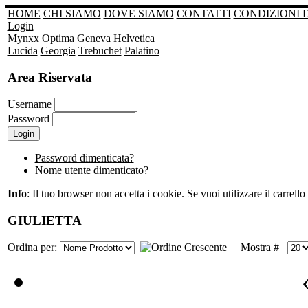
HOME
CHI SIAMO
DOVE SIAMO
CONTATTI
CONDIZIONI 
Login
Mynxx
Optima
Geneva
Helvetica
Lucida
Georgia
Trebuchet
Palatino
Area Riservata
Username
Password
Password dimenticata?
Nome utente dimenticato?
Info
: Il tuo browser non accetta i cookie. Se vuoi utilizzare il carrello 
GIULIETTA
Ordina per:
Mostra #