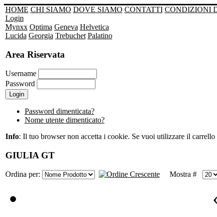
HOME
CHI SIAMO
DOVE SIAMO
CONTATTI
CONDIZIONI 
Login
Mynxx
Optima
Geneva
Helvetica
Lucida
Georgia
Trebuchet
Palatino
Area Riservata
Username
Password
Password dimenticata?
Nome utente dimenticato?
Info
: Il tuo browser non accetta i cookie. Se vuoi utilizzare il carrello 
GIULIA GT
Ordina per:
Mostra #