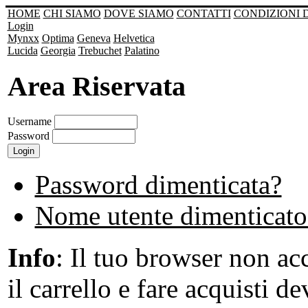
HOME
CHI SIAMO
DOVE SIAMO
CONTATTI
CONDIZIONI 
Login
Mynxx
Optima
Geneva
Helvetica
Lucida
Georgia
Trebuchet
Palatino
Area Riservata
Username
Password
Password dimenticata?
Nome utente dimenticato
Info
: Il tuo browser non acc
il carrello e fare acquisti de