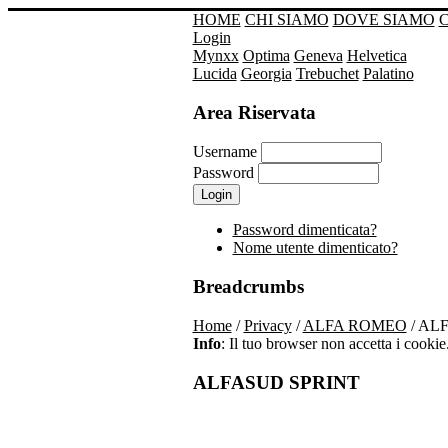
HOME
CHI SIAMO
DOVE SIAMO
Login
Mynxx
Optima
Geneva
Helvetica
Lucida
Georgia
Trebuchet
Palatino
Area Riservata
Username
Password
Password dimenticata?
Nome utente dimenticato?
Breadcrumbs
Home
/
Privacy
/
ALFA ROMEO
/ AL
Info
: Il tuo browser non accetta i cookie. 
ALFASUD SPRINT