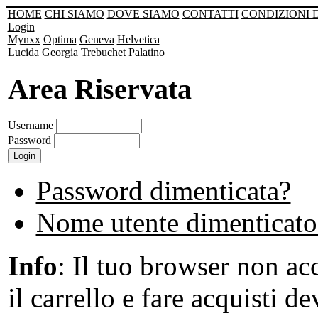
HOME
CHI SIAMO
DOVE SIAMO
CONTATTI
CONDIZIONI 
Login
Mynxx
Optima
Geneva
Helvetica
Lucida
Georgia
Trebuchet
Palatino
Area Riservata
Username
Password
Password dimenticata?
Nome utente dimenticato
Info
: Il tuo browser non acc
il carrello e fare acquisti de