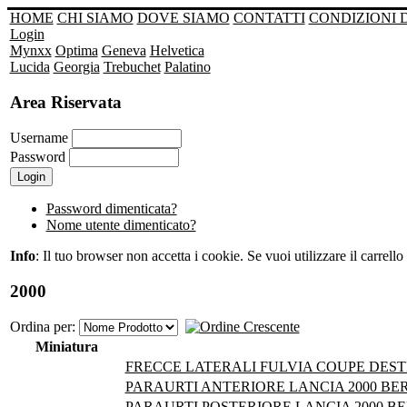
HOME
CHI SIAMO
DOVE SIAMO
CONTATTI
CONDIZIONI 
Login
Mynxx
Optima
Geneva
Helvetica
Lucida
Georgia
Trebuchet
Palatino
Area Riservata
Username
Password
Password dimenticata?
Nome utente dimenticato?
Info
: Il tuo browser non accetta i cookie. Se vuoi utilizzare il carrello 
2000
Ordina per:
Miniatura
FRECCE LATERALI FULVIA COUPE DESTR
PARAURTI ANTERIORE LANCIA 2000 BER
PARAURTI POSTERIORE LANCIA 2000 BE