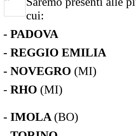
Saremo presenti alle più
cui:
- PADOVA
- REGGIO EMILIA
- NOVEGRO
(MI)
-
RHO
(MI)
- IMOLA
(BO)
-
TORINO