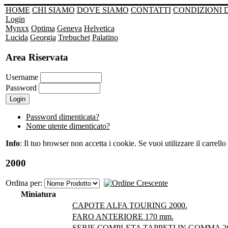
HOME
CHI SIAMO
DOVE SIAMO
CONTATTI
CONDIZIONI 
Login
Mynxx
Optima
Geneva
Helvetica
Lucida
Georgia
Trebuchet
Palatino
Area Riservata
Username
Password
Password dimenticata?
Nome utente dimenticato?
Info
: Il tuo browser non accetta i cookie. Se vuoi utilizzare il carrello 
2000
Ordina per:
Miniatura
CAPOTE ALFA TOURING 2000.
FARO ANTERIORE 170 mm.
SERIE COMPLETA TAPPETI IN GOMMA 2