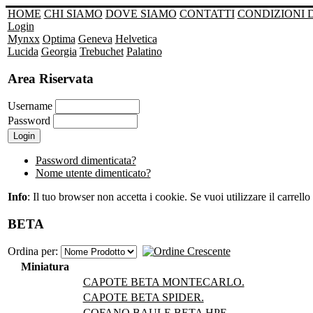
HOME
CHI SIAMO
DOVE SIAMO
CONTATTI
CONDIZIONI 
Login
Mynxx
Optima
Geneva
Helvetica
Lucida
Georgia
Trebuchet
Palatino
Area Riservata
Username
Password
Password dimenticata?
Nome utente dimenticato?
Info
: Il tuo browser non accetta i cookie. Se vuoi utilizzare il carrello 
BETA
Ordina per:
Miniatura
CAPOTE BETA MONTECARLO.
CAPOTE BETA SPIDER.
COFANO BAULE BETA HPE.