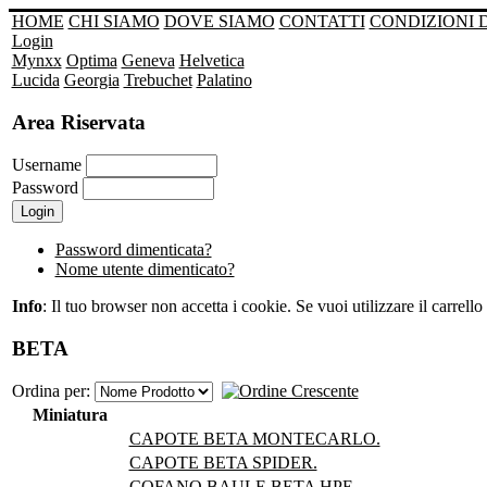
HOME
CHI SIAMO
DOVE SIAMO
CONTATTI
CONDIZIONI 
Login
Mynxx
Optima
Geneva
Helvetica
Lucida
Georgia
Trebuchet
Palatino
Area Riservata
Username
Password
Password dimenticata?
Nome utente dimenticato?
Info
: Il tuo browser non accetta i cookie. Se vuoi utilizzare il carrello 
BETA
Ordina per:
Miniatura
CAPOTE BETA MONTECARLO.
CAPOTE BETA SPIDER.
COFANO BAULE BETA HPE.