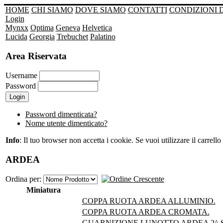
HOME
CHI SIAMO
DOVE SIAMO
CONTATTI
CONDIZIONI 
Login
Mynxx
Optima
Geneva
Helvetica
Lucida
Georgia
Trebuchet
Palatino
Area Riservata
Username
Password
Password dimenticata?
Nome utente dimenticato?
Info
: Il tuo browser non accetta i cookie. Se vuoi utilizzare il carrello 
ARDEA
Ordina per:
Miniatura
COPPA RUOTA ARDEA ALLUMINIO.
COPPA RUOTA ARDEA CROMATA.
GUARNIZIONE LUNOTTO ARDEA 2^ S