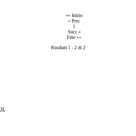
«« Inizio
« Prec
1
Succ »
Fine »»
Risultati 1 - 2 di 2
I.