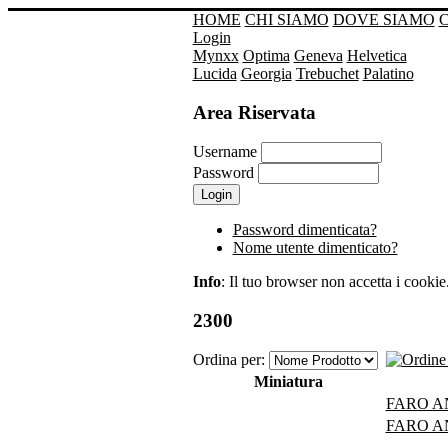
HOME
CHI SIAMO
DOVE SIAMO
Login
Mynxx
Optima
Geneva
Helvetica
Lucida
Georgia
Trebuchet
Palatino
Area Riservata
Username
Password
Password dimenticata?
Nome utente dimenticato?
Info
: Il tuo browser non accetta i cookie. 
2300
Ordina per:
Miniatura
FARO A
FARO A