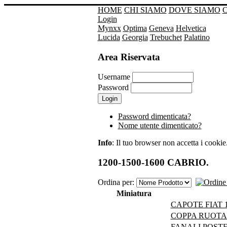
HOME
CHI SIAMO
DOVE SIAMO
Login
Mynxx
Optima
Geneva
Helvetica
Lucida
Georgia
Trebuchet
Palatino
Area Riservata
Username
Password
Password dimenticata?
Nome utente dimenticato?
Info
: Il tuo browser non accetta i cookie. 
1200-1500-1600 CABRIO.
Ordina per:
Miniatura
CAPOTE FIAT 1
COPPA RUOTA 
FANALI POSTER