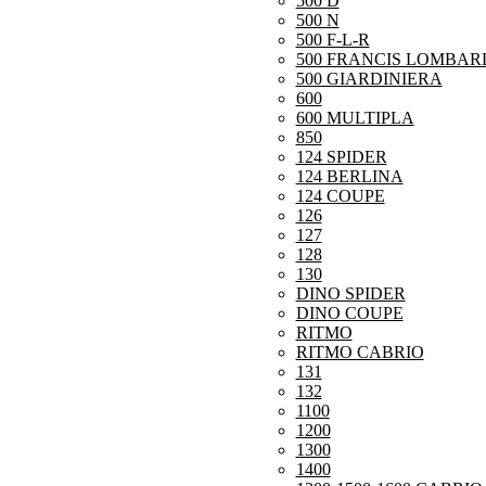
500 D
500 N
500 F-L-R
500 FRANCIS LOMBARD
500 GIARDINIERA
600
600 MULTIPLA
850
124 SPIDER
124 BERLINA
124 COUPE
126
127
128
130
DINO SPIDER
DINO COUPE
RITMO
RITMO CABRIO
131
132
1100
1200
1300
1400